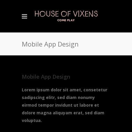
Mobile App Design
Mobile App Design
Lorem ipsum dolor sit amet, consetetur
sadipscing elitr, sed diam nonumy
eirmod tempor invidunt ut labore et
dolore magna aliquyam erat, sed diam
voluptua.